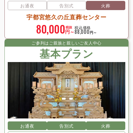
お通夜
告別式
火葬
宇都宮悠久の丘直葬センター
80,000
税込価格
税抜
円～
88,000
円～
ご参列はご親族と親しいご友⼈中⼼
基本プラン
お通夜
告別式
火葬