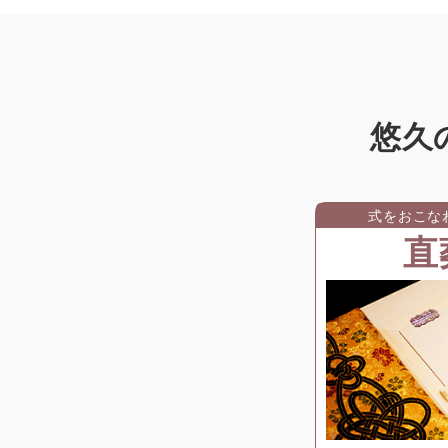
悠久
式をおこな
直