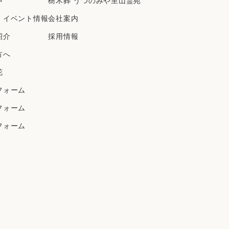
声
樹⽊葬 うつのみや⾥⼭霊苑
2020年10月
・イベント情報
会社案内
2020年9月
2020年8月
紹介
採⽤情報
2020年7月
方へ
2020年6月
花
2020年5月
フォーム
2020年4月
フォーム
2020年3月
2020年2月
フォーム
2020年1月
2019年12月
2019年11月
2019年10月
2019年9月
2019年8月
2019年7月