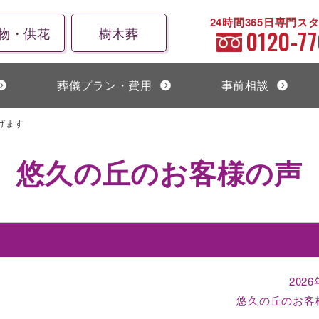
24時間365日専門ス
物・供花
樹木葬
0120-77
葬儀プラン・費用
事前相談
げます
悠久の丘のお客様の声
2026
悠久の丘のお客