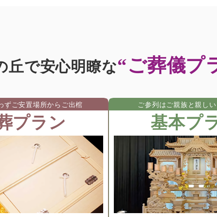
“ご葬儀プ
の丘で安心明瞭な
わずご安置場所からご出棺
ご参列はご親族と親しい
葬プラン
基本プ