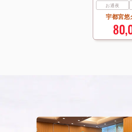
お通夜
宇都宮悠
80,