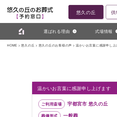
悠久の丘
供
選ばれる理由
式場情報
HOME
>
悠久の丘
>
悠久の丘のお客様の声
>
温かいお言葉に感謝申し上
温かいお言葉に感謝申し上げます
宇都宮市 悠久の丘
ご利用斎場
一般葬
葬儀形式