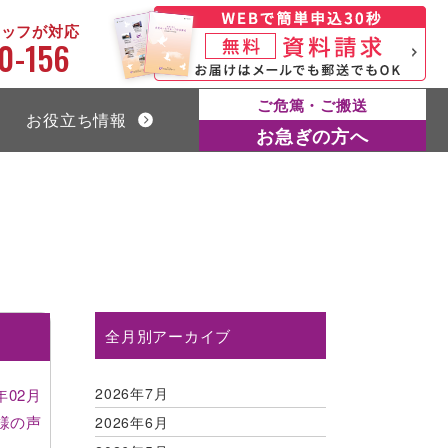
タッフが対応
0-156
ご危篤・ご搬送
お役立ち情報
お急ぎの方へ
全月別アーカイブ
2026年7月
年02月
様の声
2026年6月