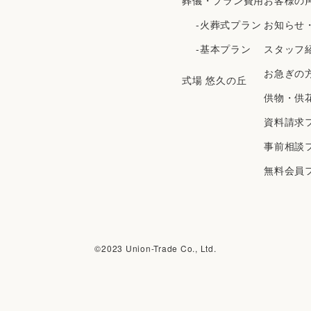
葬儀・プラン費用
お客様の
-火葬式プラン
お知らせ
-基本プラン
スタッフ
お急ぎの
式場 悠久の丘
供物・供
資料請求
事前相談
無料会員
©︎2023 Union-Trade Co., Ltd.