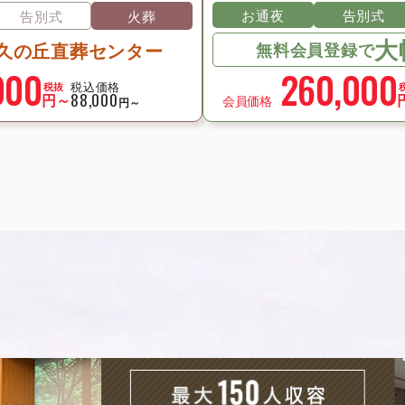
お通夜
告別式
告別式
火葬
大
久の丘直葬センター
無料会員登録で
000
260,000
税込価格
税抜
円～
88,000
会員価格
円～