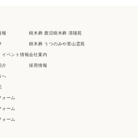
2023年1月
2022年12月
2022年11月
2022年10月
情報
樹⽊葬 ⿅沼樹⽊葬 清陵苑
2022年9月
声
樹⽊葬 うつのみや⾥⼭霊苑
2022年8月
2022年7月
・イベント情報
会社案内
2022年6月
紹介
採⽤情報
2022年5月
方へ
2022年4月
花
2022年3月
フォーム
2022年2月
2022年1月
フォーム
2021年12月
フォーム
2021年11月
2021年10月