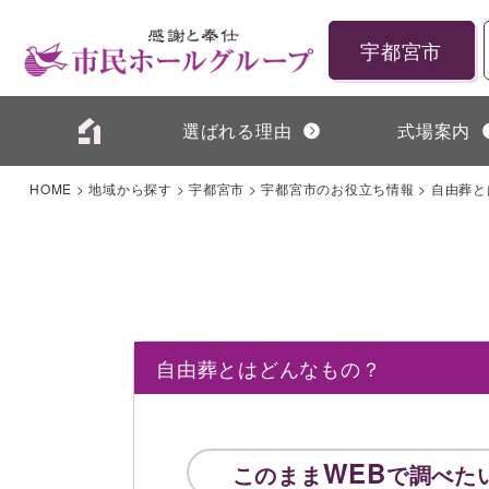
宇都宮市
選ばれる理由
式場案内
HOME
>
地域から探す
>
宇都宮市
>
宇都宮市のお役立ち情報
>
自由葬と
自由葬とはどんなもの？
WEB
このまま
で調べた