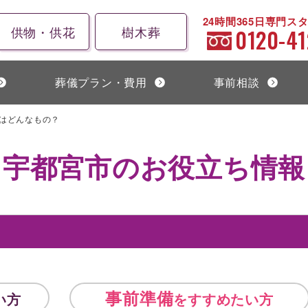
24時間365日専門ス
供物・供花
樹木葬
0120-41
葬儀プラン・費用
事前相談
はどんなもの？
宇都宮市のお役立ち情報
事前準備
い方
をすすめたい方