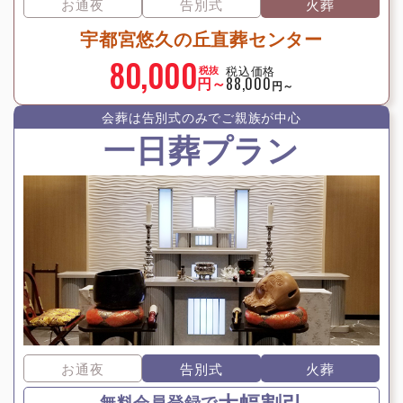
お通夜
告別式
火葬
宇都宮悠久の丘直葬センター
80,000
税込価格
税抜
円～
88,000
円～
会葬は告別式のみでご親族が中⼼
一日葬プラン
お通夜
告別式
火葬
大幅割引
無料会員登録で