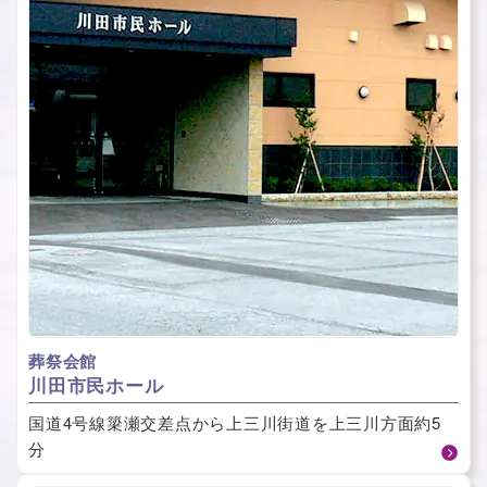
葬祭会館
川⽥市⺠ホール
国道4号線簗瀬交差点から上三川街道を上三川方面約5
分