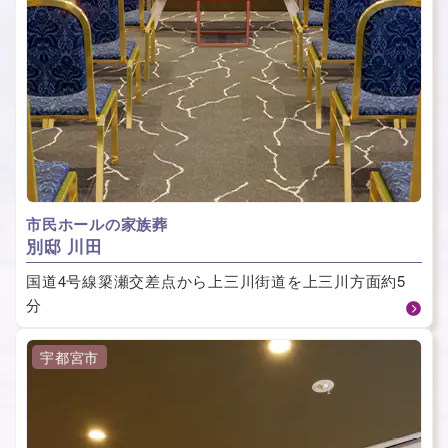
市民ホールの家族葬
別邸 川田
国道4号線簗瀬交差点から上三川街道を上三川方面約5
分
宇都宮市