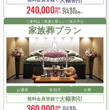
240,000
税込価格
税抜
円～
264,000
円～
ご参列はご親族と親しいご友⼈中⼼
家族葬プラン
お通夜
告別式
火葬
大幅割引
無料会員登録で
360,000
税込価格
税抜