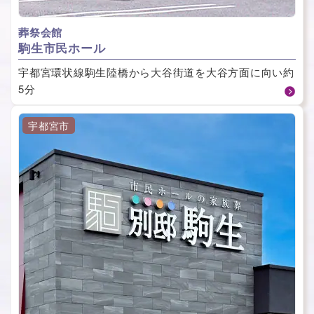
葬祭会館
駒⽣市⺠ホール
宇都宮環状線駒生陸橋から大谷街道を大谷方面に向い約
5分
宇都宮市