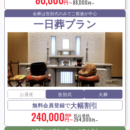
円～
88,000
円～
会葬は告別式のみでご親族が中⼼
一日葬プラン
お通夜
告別式
火葬
大幅割引
無料会員登録で
240,000
税込価格
税抜
円～
264,000
円～