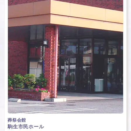
葬祭会館
駒⽣市⺠ホール