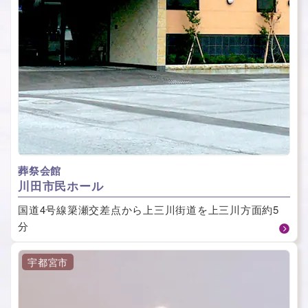
葬祭会館
川⽥市⺠ホール
国道4号線簗瀬交差点から上三川街道を上三川方面約5
分
宇都宮市