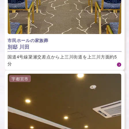
市民ホールの家族葬
別邸 川田
国道4号線簗瀬交差点から上三川街道を上三川方面約5
分
宇都宮市