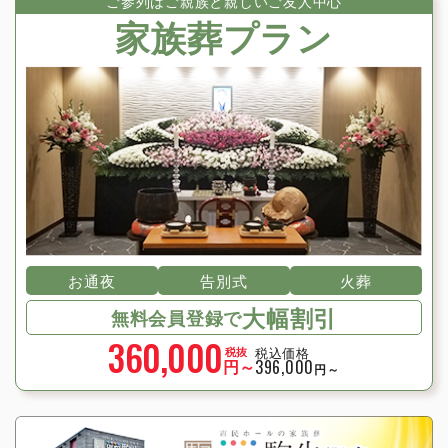
ご参列はご親族と親しいご友⼈中⼼
家族葬プラン
お通夜
告別式
火葬
大幅割引
無料会員登録で
360,000
税込価格
税抜
円～
396,000
円～