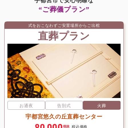
宇都宮市で安心明瞭な
“ご葬儀プラン”
式をおこなわずご安置場所からご出棺
直葬プラン
お通夜
告別式
火葬
宇都宮悠久の丘直葬センター
80,000
税込価格
税抜