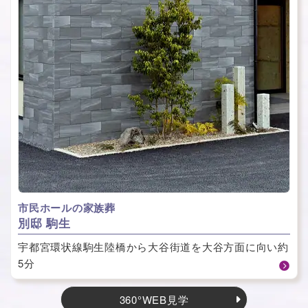
市民ホールの家族葬
別邸 駒生
宇都宮環状線駒生陸橋から大谷街道を大谷方面に向い約
5分
360°WEB見学