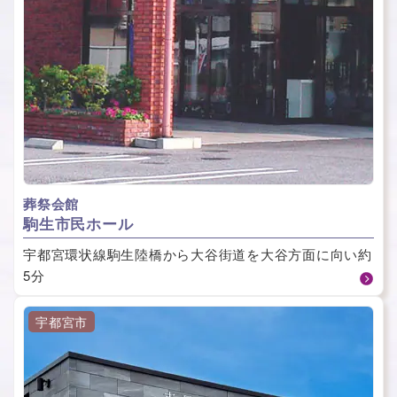
葬祭会館
駒⽣市⺠ホール
宇都宮環状線駒生陸橋から大谷街道を大谷方面に向い約
5分
宇都宮市