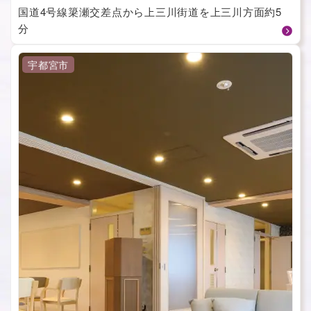
国道4号線簗瀬交差点から上三川街道を上三川方面約5
分
宇都宮市