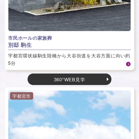
市民ホールの家族葬
別邸 駒生
宇都宮環状線駒生陸橋から大谷街道を大谷方面に向い約
5分
360°WEB見学
宇都宮市