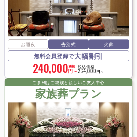
お通夜
告別式
火葬
大幅割引
無料会員登録で
240,000
税込価格
税抜
円～
264,000
円～
ご参列はご親族と親しいご友⼈中⼼
家族葬プラン