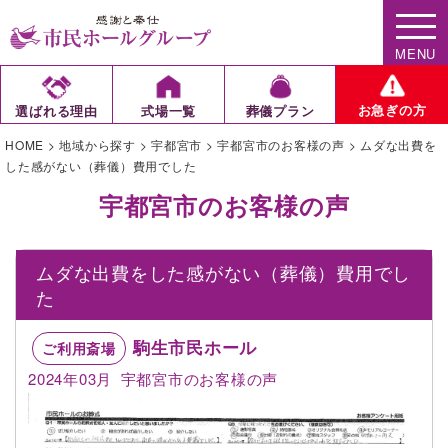
MENU
お急ぎの方
選ばれる理由
式場一覧
葬儀プラン
HOME
>
地域から探す
>
宇都宮市
>
宇都宮市のお客様の声
>
ムダな出費を
した感がない（葬儀）費用でした
宇都宮市のお客様の声
ムダな出費をした感がない（葬儀）費用でし
た
駒生市民ホール
ご利用斎場
2024年03月
宇都宮市のお客様の声