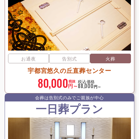
お通夜
告別式
火葬
宇都宮悠久の丘直葬センター
80,000
税込価格
税抜
円～
88,000
円～
会葬は告別式のみでご親族が中⼼
一日葬プラン