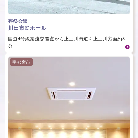
葬祭会館
川⽥市⺠ホール
国道4号線簗瀬交差点から上三川街道を上三川方面約5
分
宇都宮市