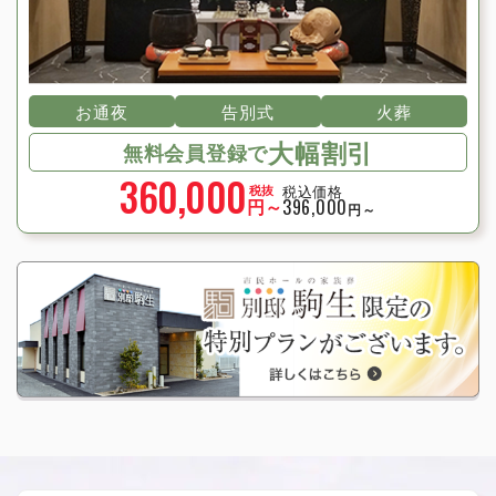
お通夜
告別式
火葬
大幅割引
無料会員登録で
360,000
税込価格
税抜
円～
396,000
円～