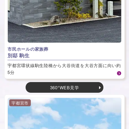
市民ホールの家族葬
別邸 駒生
宇都宮環状線駒生陸橋から大谷街道を大谷方面に向い約
5分
360°WEB見学
宇都宮市