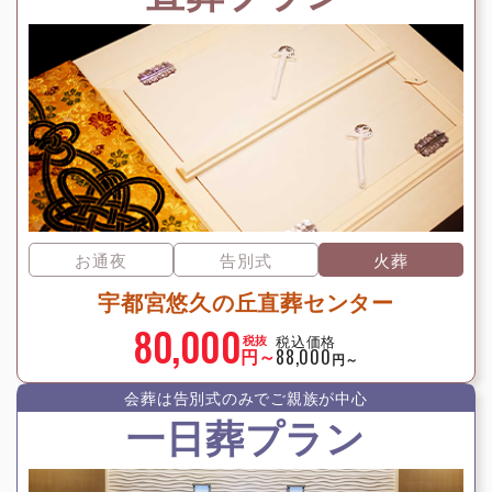
お通夜
告別式
火葬
宇都宮悠久の丘直葬センター
80,000
税込価格
税抜
円～
88,000
円～
会葬は告別式のみでご親族が中⼼
一日葬プラン