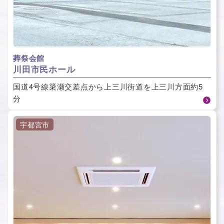
葬祭会館
川⽥市⺠ホール
国道4号線簗瀬交差点から上三川街道を上三川方面約5
分
宇都宮市