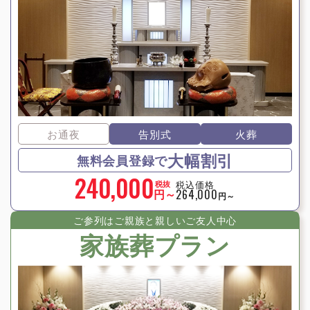
お通夜
告別式
火葬
大幅割引
無料会員登録で
240,000
税込価格
税抜
円～
264,000
円～
ご参列はご親族と親しいご友⼈中⼼
家族葬プラン