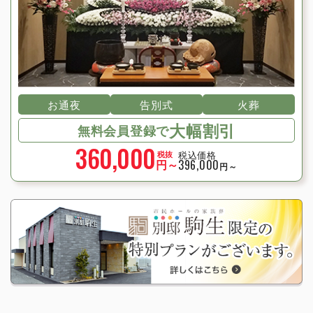
お通夜
告別式
火葬
大幅割引
無料会員登録で
360,000
税込価格
税抜
円～
396,000
円～