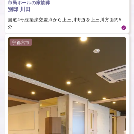
市民ホールの家族葬
別邸 川田
国道4号線簗瀬交差点から上三川街道を上三川方面約5
分
宇都宮市