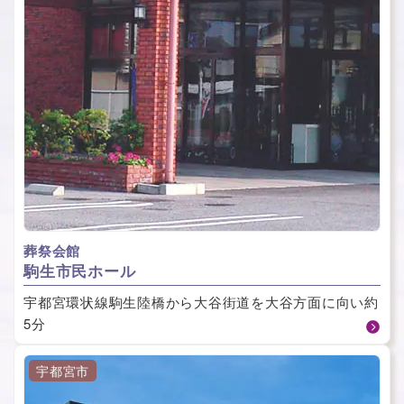
葬祭会館
駒⽣市⺠ホール
宇都宮環状線駒生陸橋から大谷街道を大谷方面に向い約
5分
宇都宮市