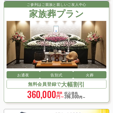
ご参列はご親族と親しいご友⼈中⼼
家族葬プラン
お通夜
告別式
火葬
大幅割引
無料会員登録で
360,000
税込価格
税抜
円～
396,000
円～