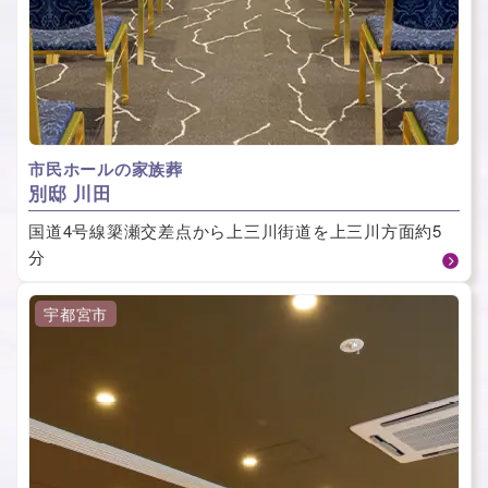
市民ホールの家族葬
別邸 川田
国道4号線簗瀬交差点から上三川街道を上三川方面約5
分
宇都宮市