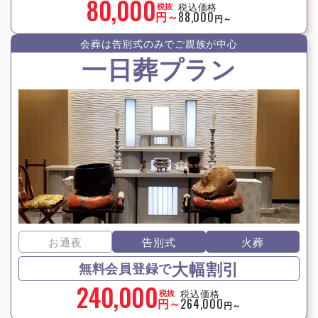
80,000
税込価格
税抜
円～
88,000
円～
会葬は告別式のみでご親族が中⼼
一日葬プラン
お通夜
告別式
火葬
大幅割引
無料会員登録で
240,000
税込価格
税抜
円～
264,000
円～