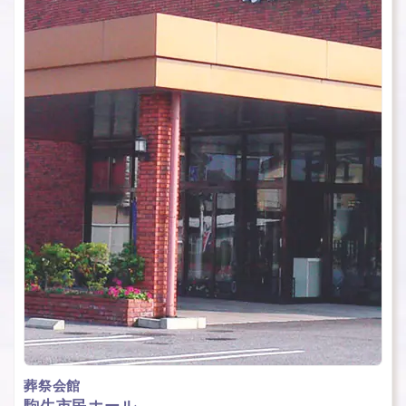
葬祭会館
駒⽣市⺠ホール