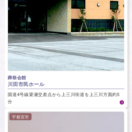
葬祭会館
川⽥市⺠ホール
国道4号線簗瀬交差点から上三川街道を上三川方面約5
分
宇都宮市