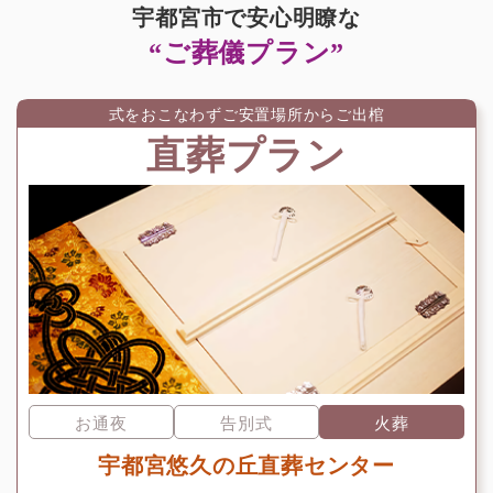
宇都宮市で安心明瞭な
“ご葬儀プラン”
式をおこなわずご安置場所からご出棺
直葬プラン
お通夜
告別式
火葬
宇都宮悠久の丘直葬センター