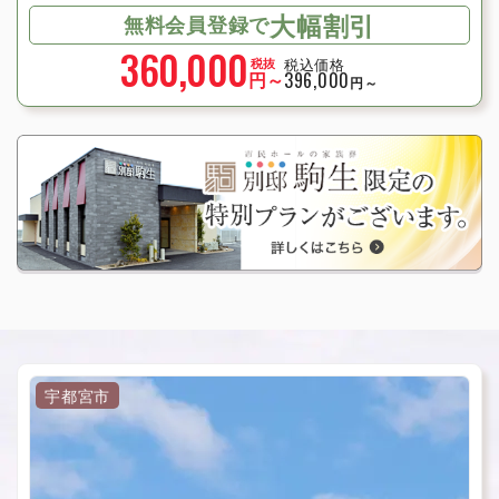
大幅割引
無料会員登録で
360,000
税込価格
税抜
円～
396,000
円～
宇都宮市