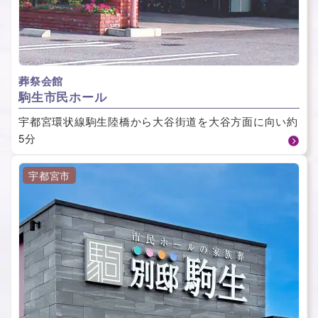
葬祭会館
駒⽣市⺠ホール
宇都宮環状線駒生陸橋から大谷街道を大谷方面に向い約
5分
宇都宮市