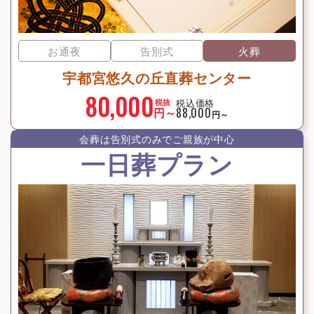
お通夜
告別式
火葬
宇都宮悠久の丘直葬センター
80,000
税込価格
税抜
円～
88,000
円～
会葬は告別式のみでご親族が中⼼
一日葬プラン