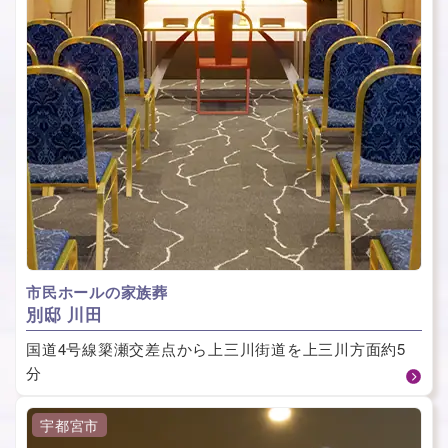
市民ホールの家族葬
別邸 川田
国道4号線簗瀬交差点から上三川街道を上三川方面約5
分
宇都宮市