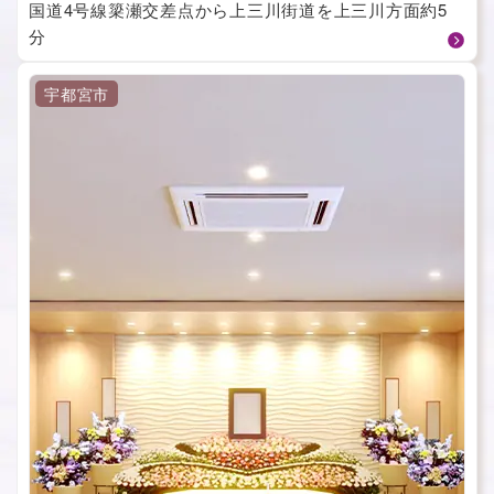
国道4号線簗瀬交差点から上三川街道を上三川方面約5
分
宇都宮市