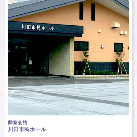
葬祭会館
川⽥市⺠ホール