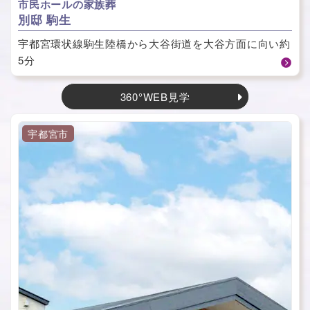
市民ホールの家族葬
別邸 駒生
宇都宮環状線駒生陸橋から大谷街道を大谷方面に向い約
5分
360°WEB見学
宇都宮市