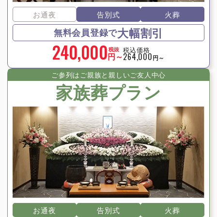
お通夜
告別式
火葬
大幅割引
無料会員登録で
240,000
税込価格
税抜
円～
264,000
円～
ご参列はご親族と親しいご友⼈中⼼
家族葬プラン
お通夜
告別式
火葬