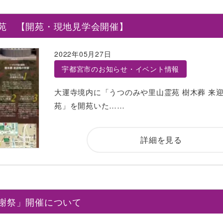
苑 【開苑・現地見学会開催】
2022年05月27日
宇都宮市のお知らせ・イベント情報
大運寺境内に「うつのみや里山霊苑 樹木葬 来
苑」を開苑いた……
詳細を見る
謝祭」開催について