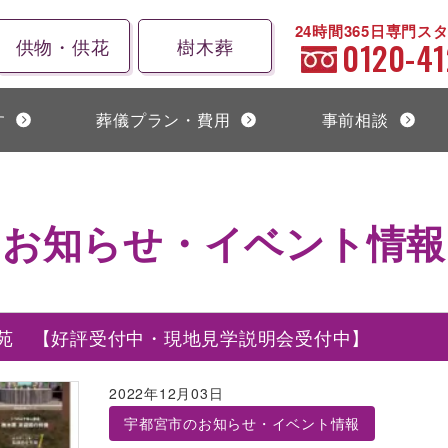
24時間365日専門ス
供物・供花
樹木葬
0120-41
す
葬儀プラン・費用
事前相談
お知らせ・イベント情報
苑 【好評受付中・現地見学説明会受付中】
2022年12月03日
宇都宮市のお知らせ・イベント情報