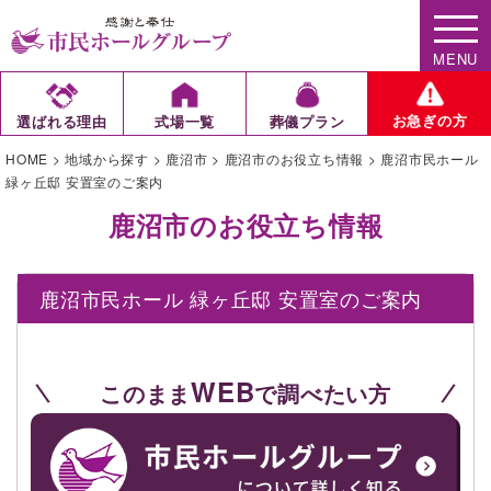
MENU
お急ぎの方
選ばれる理由
式場一覧
葬儀プラン
HOME
>
地域から探す
>
鹿沼市
>
鹿沼市のお役立ち情報
>
鹿沼市民ホール
緑ヶ丘邸 安置室のご案内
鹿沼市のお役立ち情報
鹿沼市民ホール 緑ヶ丘邸 安置室のご案内
WEB
このまま
で調べたい方