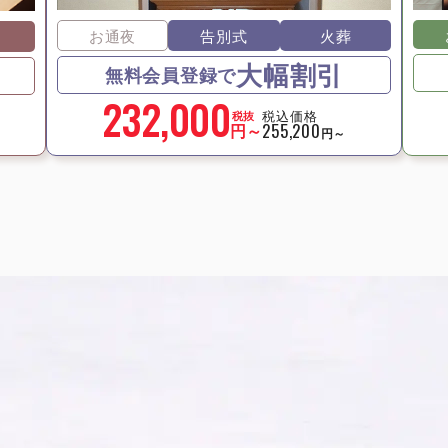
お通夜
告別式
火葬
大幅割引
無料会員登録で
232,000
税込価格
税抜
円～
255,200
円～