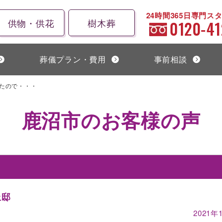
24時間365日専門ス
供物・供花
樹木葬
0120-41
葬儀プラン・費用
事前相談
たので・・・
鹿沼市のお客様の声
丘邸
2021年