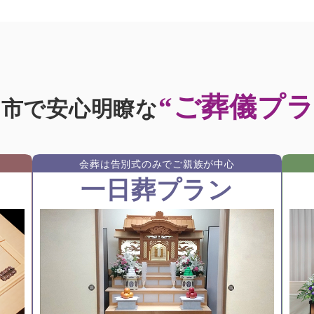
“ご葬儀プラ
沼市で安心明瞭な
会葬は告別式のみでご親族が中⼼
一日葬プラン