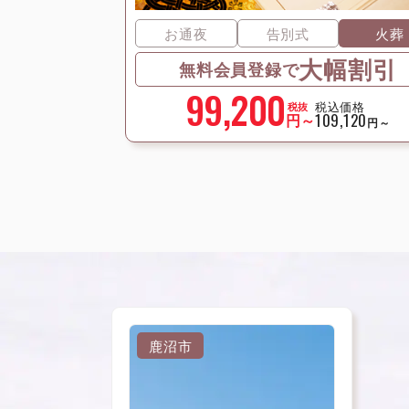
お通夜
告別式
火葬
大幅割引
無料会員登録で
99,200
税込価格
税抜
円～
109,120
円～
鹿沼市