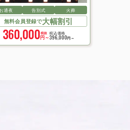
2023年7月
お通夜
告別式
火葬
2023年6月
大幅割引
2023年5月
無料会員登録で
2023年3月
360,000
税込価格
税抜
2023年2月
円～
396,000
円～
2023年1月
2022年12月
2022年11月
2022年10月
2022年9月
2022年8月
2022年7月
2022年6月
2022年5月
2022年4月
2022年3月