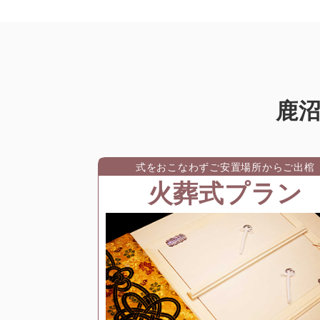
鹿
式をおこなわずご安置場所からご出棺
火葬式プラン