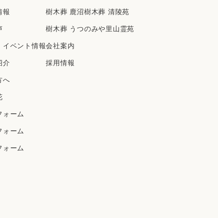
情報
樹⽊葬 ⿅沼樹⽊葬 清陵苑
2019年6月
2019年5月
声
樹⽊葬 うつのみや⾥⼭霊苑
2019年4月
・イベント情報
会社案内
2019年3月
紹介
採⽤情報
2019年2月
方へ
2019年1月
花
2018年12月
2018年11月
フォーム
2018年10月
フォーム
2018年9月
フォーム
2018年8月
2018年7月
2018年6月
2018年5月
2018年4月