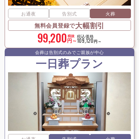
お通夜
告別式
火葬
大幅割引
無料会員登録で
99,200
税込価格
税抜
円～
109,120
円～
会葬は告別式のみでご親族が中⼼
一日葬プラン
お通夜
告別式
火葬