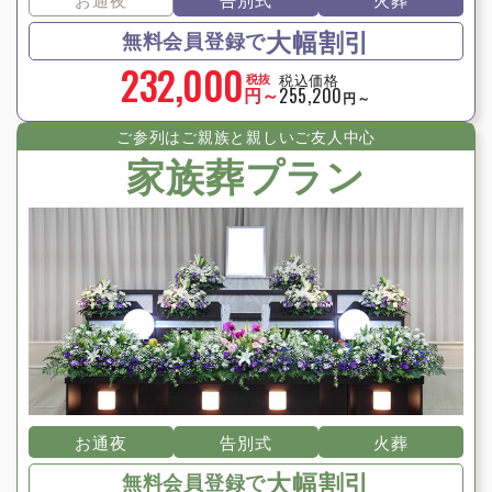
大幅割引
無料会員登録で
232,000
税込価格
税抜
円～
255,200
円～
ご参列はご親族と親しいご友⼈中⼼
家族葬プラン
お通夜
告別式
火葬
大幅割引
無料会員登録で