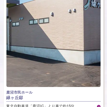
⿅沼市⺠ホール
緑ヶ丘邸
東北自動車道「鹿沼IC」より車で約15分