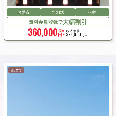
お通夜
告別式
火葬
大幅割引
無料会員登録で
360,000
税込価格
税抜
円～
396,000
円～
鹿沼市