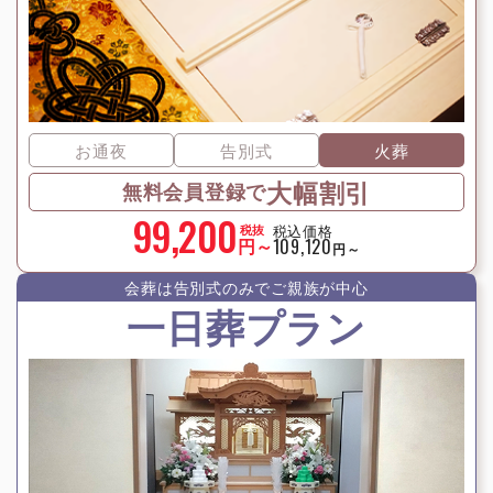
お通夜
告別式
火葬
大幅割引
無料会員登録で
99,200
税込価格
税抜
円～
109,120
円～
会葬は告別式のみでご親族が中⼼
一日葬プラン