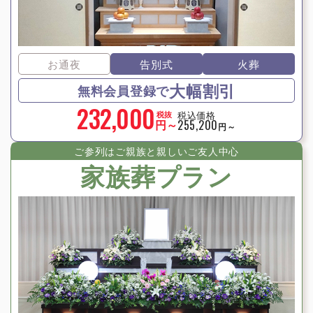
お通夜
告別式
火葬
大幅割引
無料会員登録で
232,000
税込価格
税抜
円～
255,200
円～
ご参列はご親族と親しいご友⼈中⼼
家族葬プラン