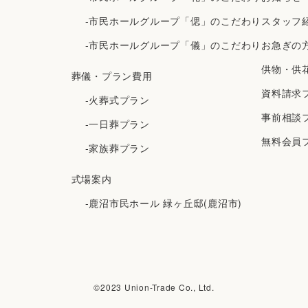
-市民ホールグループ「偲」のこだわり
スタッフ
-市民ホールグループ「儀」のこだわり
お急ぎの
供物・供
葬儀・プラン費用
資料請求
-火葬式プラン
事前相談
-一日葬プラン
無料会員
-家族葬プラン
式場案内
-鹿沼市民ホール 緑ヶ丘邸(鹿沼市)
©︎2023 Union-Trade Co., Ltd.