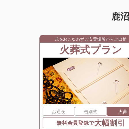
鹿
式をおこなわずご安置場所からご出棺
火葬式プラン
お通夜
告別式
火葬
大幅割引
無料会員登録で