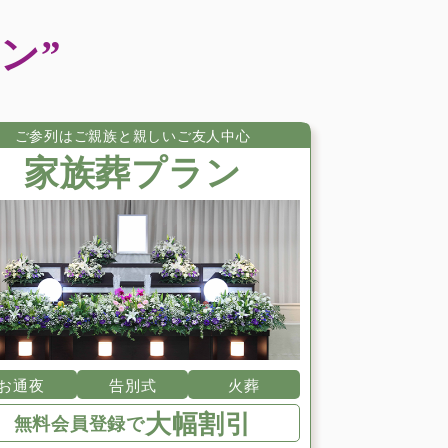
2023年7月
2023年6月
ン”
2023年5月
2023年3月
2023年2月
ご参列はご親族と親しいご友⼈中⼼
2023年1月
家族葬プラン
2022年12月
2022年11月
2022年10月
2022年9月
2022年8月
2022年7月
2022年6月
2022年5月
お通夜
告別式
火葬
2022年4月
大幅割引
無料会員登録で
2022年3月