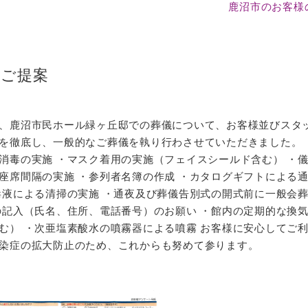
鹿沼市のお客様
のご提案
、鹿沼市民ホール緑ヶ丘邸での葬儀について、お客様並びスタ
を徹底し、一般的なご葬儀を執り行わさせていただきました。 
消毒の実施 ・マスク着用の実施（フェイスシールド含む） ・
座席間隔の実施 ・参列者名簿の作成 ・カタログギフトによる
毒液による清掃の実施 ・通夜及び葬儀告別式の開式前に一般会
の記入（氏名、住所、電話番号）のお願い ・館内の定期的な換気
む） ・次亜塩素酸水の噴霧器による噴霧 お客様に安心してご
染症の拡大防止のため、これからも努めて参ります。