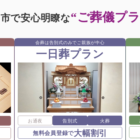
“ご葬儀プラ
沼市で安心明瞭な
会葬は告別式のみでご親族が中⼼
一日葬プラン
お通夜
告別式
火葬
大幅割引
無料会員登録で